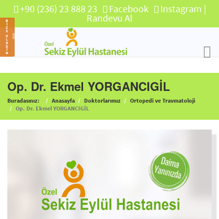
+90 (236) 23 888 23
Facebook
Instagram
|
Randevu Al
Op. Dr. Ekmel YORGANCIGİL
Buradasınız:
Anasayfa
Doktorlarımız
Ortopedi ve Travmatoloji
Op. Dr. Ekmel YORGANCIGİL