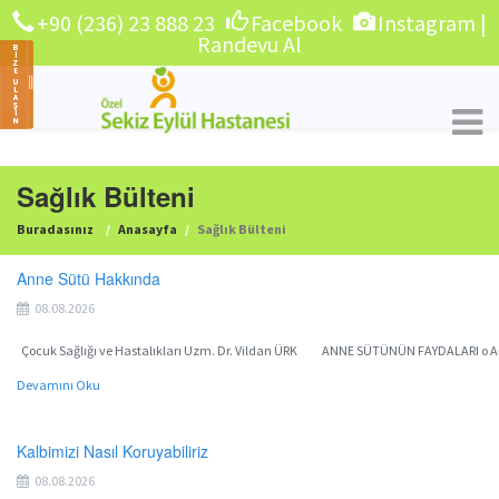
+90 (236) 23 888 23
Facebook
Instagram
|
Randevu Al
Sağlık Bülteni
Buradasınız
Anasayfa
Sağlık Bülteni
Anne Sütü Hakkında
08.08.2026
Çocuk Sağlığı ve Hastalıkları Uzm. Dr. Vildan ÜRK ANNE SÜTÜNÜN FAYDALARI o Anne s
Devamını Oku
Kalbimizi Nasıl Koruyabiliriz
08.08.2026