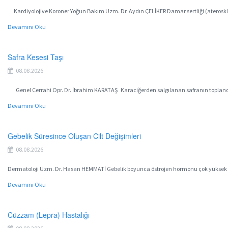
Kardiyolojive Koroner Yoğun Bakım Uzm. Dr. Aydın ÇELİKER Damar sertliği (ateroskler
Devamını Oku
Safra Kesesi Taşı
08.08.2026
Genel Cerrahi Opr. Dr. İbrahim KARATAŞ Karaciğerden salgılanan safranın toplandığı
Devamını Oku
Gebelik Süresince Oluşan Cilt Değişimleri
08.08.2026
Dermatoloji Uzm. Dr. Hasan HEMMATİ Gebelik boyunca östrojen hormonu çok yüksek seviye
Devamını Oku
Cüzzam (Lepra) Hastalığı