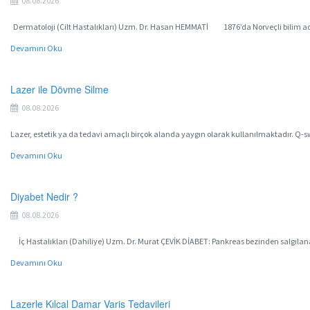
08.08.2026
Dermatoloji (Cilt Hastalıkları) Uzm. Dr. Hasan HEMMATİ 1876’da Norveçli bilim adamı
Devamını Oku
Lazer ile Dövme Silme
08.08.2026
Lazer, estetik ya da tedavi amaçlı birçok alanda yaygın olarak kullanılmaktadır. Q-swi
Devamını Oku
Diyabet Nedir ?
08.08.2026
İç Hastalıkları (Dahiliye) Uzm. Dr. Murat ÇEVİK DİABET: Pankreas bezinden salgılan
Devamını Oku
Lazerle Kılcal Damar Varis Tedavileri