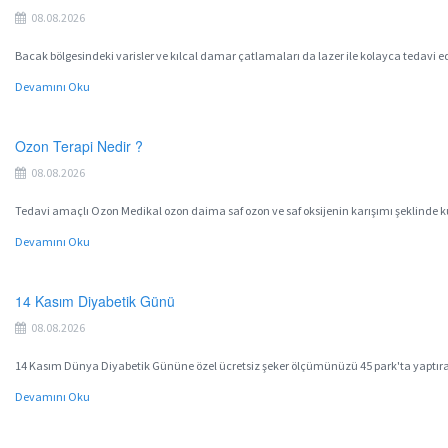
08.08.2026
Bacak bölgesindeki varisler ve kılcal damar çatlamaları da lazer ile kolayca tedavi 
Devamını Oku
Ozon Terapi Nedir ?
08.08.2026
Tedavi amaçlı Ozon Medikal ozon daima saf ozon ve saf oksijenin karışımı şeklinde ku
Devamını Oku
14 Kasım Diyabetik Günü
08.08.2026
14 Kasım Dünya Diyabetik Gününe özel ücretsiz şeker ölçümünüzü 45 park'ta yaptırab
Devamını Oku