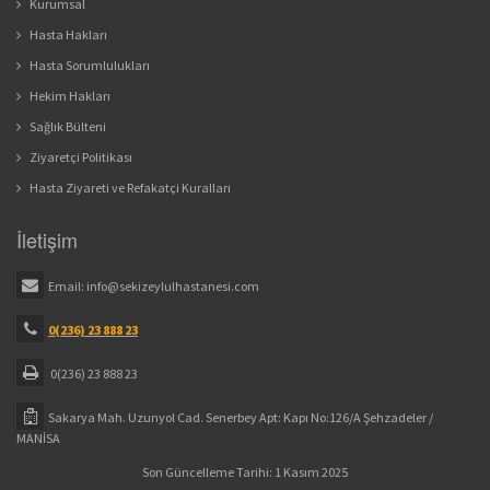
Kurumsal
Hasta Hakları
Hasta Sorumlulukları
Hekim Hakları
Sağlık Bülteni
Ziyaretçi Politikası
Hasta Ziyareti ve Refakatçi Kuralları
İletişim
Email:
info@sekizeylulhastanesi.com
0(236) 23 888 23
0(236) 23 888 23
Sakarya Mah. Uzunyol Cad. Senerbey Apt: Kapı No:126/A Şehzadeler /
MANİSA
Son Güncelleme Tarihi: 1 Kasım 2025