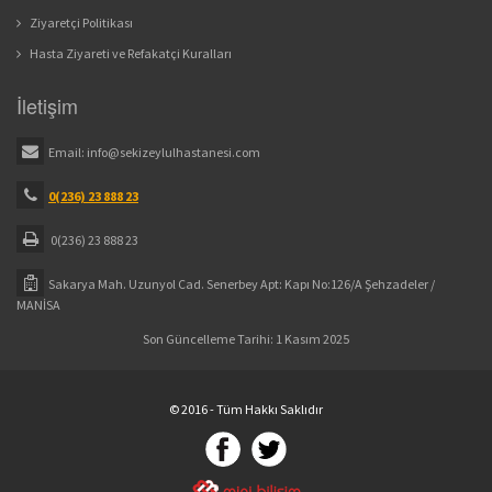
Ziyaretçi Politikası
Hasta Ziyareti ve Refakatçi Kuralları
İletişim
Email:
info@sekizeylulhastanesi.com
0(236) 23 888 23
0(236) 23 888 23
Sakarya Mah. Uzunyol Cad. Senerbey Apt: Kapı No:126/A Şehzadeler /
MANİSA
Son Güncelleme Tarihi: 1 Kasım 2025
© 2016 - Tüm Hakkı Saklıdır