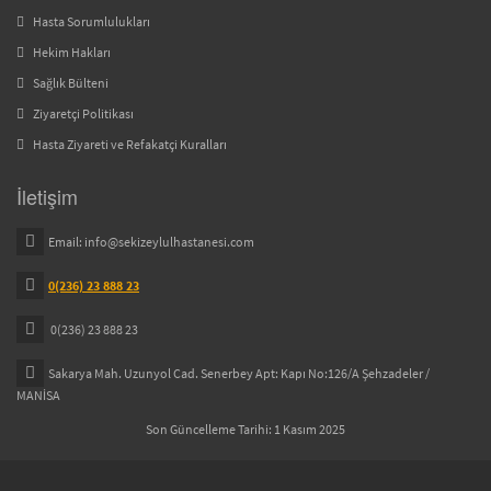
Hasta Sorumlulukları
Hekim Hakları
Sağlık Bülteni
Ziyaretçi Politikası
Hasta Ziyareti ve Refakatçi Kuralları
İletişim
Email:
info@sekizeylulhastanesi.com
0(236) 23 888 23
0(236) 23 888 23
Sakarya Mah. Uzunyol Cad. Senerbey Apt: Kapı No:126/A Şehzadeler /
MANİSA
Son Güncelleme Tarihi: 1 Kasım 2025