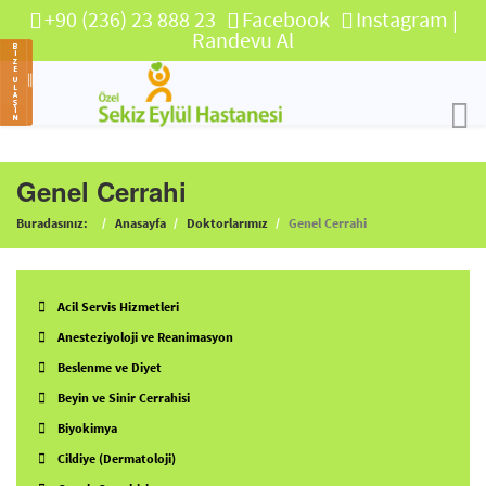
+90 (236) 23 888 23
Facebook
Instagram
|
Randevu Al
Genel Cerrahi
Buradasınız:
Anasayfa
Doktorlarımız
Genel Cerrahi
Acil Servis Hizmetleri
Anesteziyoloji ve Reanimasyon
Beslenme ve Diyet
Beyin ve Sinir Cerrahisi
Biyokimya
Cildiye (Dermatoloji)