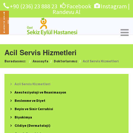
+90 (236) 23 888 23
Facebook
Instagram
|
Randevu Al
Acil Servis Hizmetleri
Buradasınız:
Anasayfa
Doktorlarımız
Acil Servis Hizmetleri
Acil Servis Hizmetleri
Anesteziyoloji ve Reanimasyon
Beslenme ve Diyet
Beyin ve Sinir Cerrahisi
Biyokimya
Cildiye (Dermatoloji)