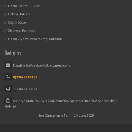
Hasta Sorumlulukları
Hekim Hakları
Sağlık Bülteni
Ziyaretçi Politikası
Hasta Ziyareti ve Refakatçi Kuralları
İletişim
Email:
info@sekizeylulhastanesi.com
0(236) 23 888 23
0(236) 23 888 23
Sakarya Mah. Uzunyol Cad. Senerbey Apt: Kapı No:126/A Şehzadeler /
MANİSA
Son Güncelleme Tarihi: 1 Kasım 2025