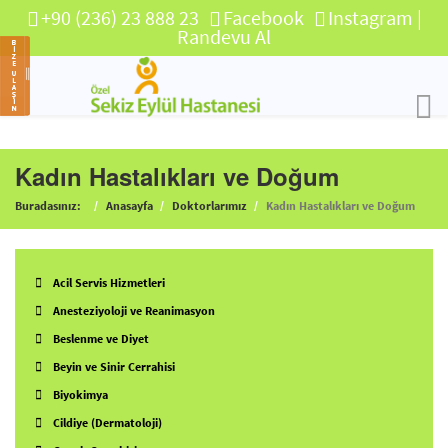
+90 (236) 23 888 23
Facebook
Instagram
|
Randevu Al
Kadın Hastalıkları ve Doğum
Buradasınız:
Anasayfa
Doktorlarımız
Kadın Hastalıkları ve Doğum
Acil Servis Hizmetleri
Anesteziyoloji ve Reanimasyon
Beslenme ve Diyet
Beyin ve Sinir Cerrahisi
Biyokimya
Cildiye (Dermatoloji)