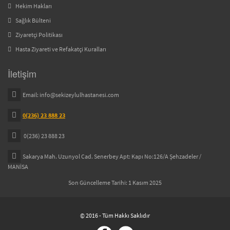
Hekim Hakları
Sağlık Bülteni
Ziyaretçi Politikası
Hasta Ziyareti ve Refakatçi Kuralları
İletişim
Email:
info@sekizeylulhastanesi.com
0(236) 23 888 23
0(236) 23 888 23
Sakarya Mah. Uzunyol Cad. Senerbey Apt: Kapı No:126/A Şehzadeler /
MANİSA
Son Güncelleme Tarihi: 1 Kasım 2025
© 2016 - Tüm Hakkı Saklıdır